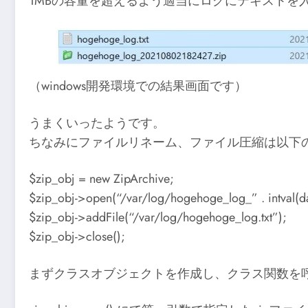
1MBの容量を超えるよう適当にログにテキストを
（windows開発環境での結果画面です）
うまくいったようです。
ちなみにファイルリネーム、ファイル圧縮は以下
$zip_obj = new ZipArchive;
$zip_obj->open(“/var/log/hogehoge_log_” . intval(dat
$zip_obj->addFile(“/var/log/hogehoge_log.txt”);
$zip_obj->close();
まずクラスオブジェクトを作成し、クラス関数を