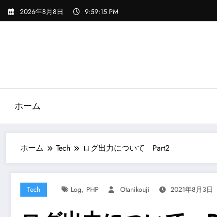
コ
2026年8月8日
9:59:17 PM
ン
テ
ン
ツ
へ
ス
キ
ッ
ホーム
プ
ホーム
Tech
ログ出力について Part2
,
Tech
Log
PHP
Otanikouji
2021年8月3日