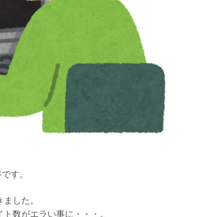
大谷です。
きました。
イト数がエラい事に・・・。