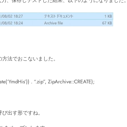
入力、保存しテストした結果、以下のようになりました
の方法でおこないました。
e(‘YmdHis’)) . “.zip”, ZipArchive::CREATE);
呼び出す形ですね。