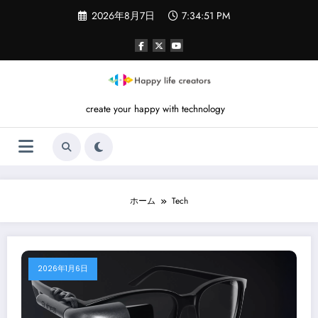
コ
2026年8月7日
7:34:52 PM
ン
テ
ン
ツ
へ
ス
キ
create your happy with technology
ッ
プ
ホーム
Tech
2026年1月6日