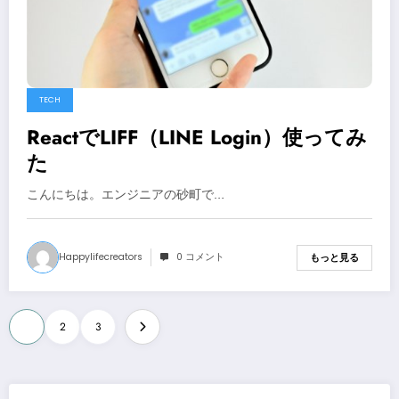
TECH
ReactでLIFF（LINE Login）使ってみ
た
こんにちは。エンジニアの砂町で…
Happylifecreators
0 コメント
もっと見る
投
1
2
3
稿
の