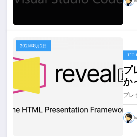
M
2021年8月2日
TECH
プレ
か
プレ
M