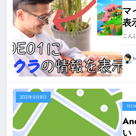
マ
表
こん
M
2021年9月8日
TECH
A
い