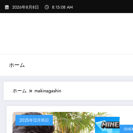
コ
2026年8月8日
8:15:08 AM
ン
テ
ン
ツ
へ
ス
キ
ッ
ホーム
プ
ホーム
makinagashin
2025年12月16日
GUID