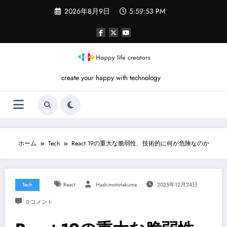
コ
2026年8月9日
5:59:54 PM
ン
テ
ン
ツ
へ
ス
キ
create your happy with technology
ッ
プ
ホーム
Tech
React 19の重大な脆弱性、技術的に何が危険なのか
Tech
React
Hashimototakuma
2025年12月24日
0 コメント