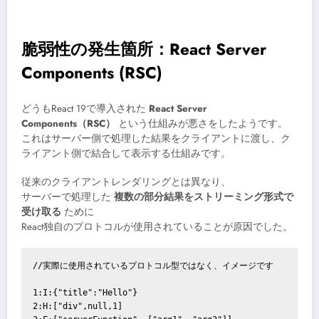
脆弱性の発生箇所：React Server
Components (RSC)
どうもReact 19で導入された
React Server
Components（RSC）
という仕組みが悪さをしたようです。
これはサーバー側で処理した結果をクライアントに渡し、ク
ライアント側で結合して表示する仕組みです。
従来のクライアントレンダリングとは異なり、
サーバーで処理した
複数の部分結果をストリーミング形式で
受け取る
ために
React独自のプロトコルが使用されていることが原因でした。
//実際に使用されているプロトコル型ではなく、イメージです

1:I:{"title":"Hello"}

2:H:["div",null,1]
