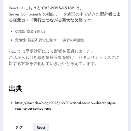
React 19 における
CVE-2025-55182
は、
Server Components の独自データ処理の中で起きた
部外者によ
る任意コード実行につながる重大な欠陥
です。
CVSS: 10.0（最大）
危険性: 認証不要で任意コード実行の可能性
HLC では早期対応により影響を回避しました。
これからも引き続き情報収集を続け、セキュリティリスクに
対する対策を強化していきたいと考えています。
出典
https://react.dev/blog/2025/12/03/critical-security-vulnerability-in-
react-server-components
タグ
React