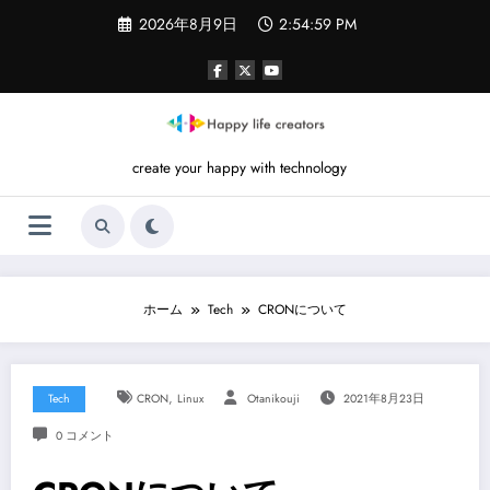
コ
2026年8月9日
2:54:59 PM
ン
テ
ン
ツ
へ
ス
キ
create your happy with technology
ッ
プ
ホーム
Tech
CRONについて
,
Tech
CRON
Linux
Otanikouji
2021年8月23日
0 コメント