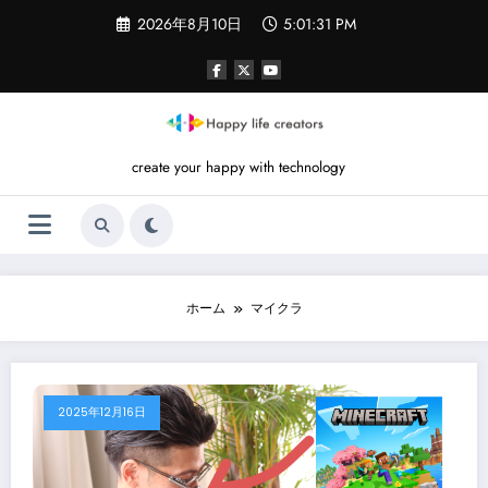
コ
2026年8月10日
5:01:31 PM
ン
テ
ン
ツ
へ
ス
キ
create your happy with technology
ッ
プ
ホーム
マイクラ
2025年12月16日