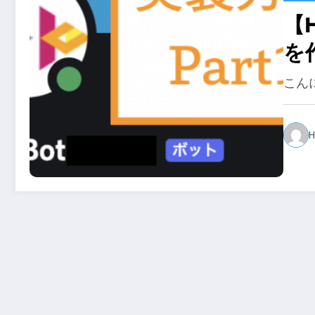
【H
を
法を
こん
H