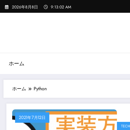
コ
2026年8月8日
9:13:02 AM
ン
テ
ン
ツ
へ
ス
キ
ッ
ホーム
プ
ホーム
Python
2021年7月12日
TECH