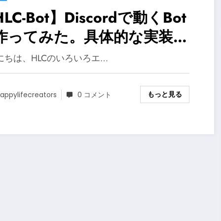
LC-Bot】Discordで動くBot
作ってみた。具体的な実装方
ご紹介！-Part1-
にちは、HLCのいろいろエ…
もっと見る
appylifecreators
0 コメント