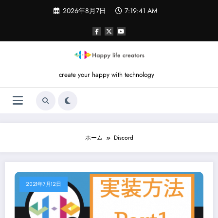
コ
2026年8月7日
7:19:41 AM
ン
テ
ン
ツ
へ
ス
キ
create your happy with technology
ッ
プ
ホーム
Discord
2021年7月12日