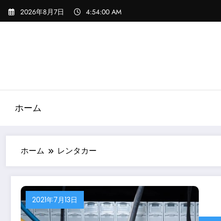
コ
2026年8月7日
4:54:00 AM
ン
テ
ン
ツ
へ
ス
キ
ッ
ホーム
プ
ホーム
レンタカー
2021年7月13日