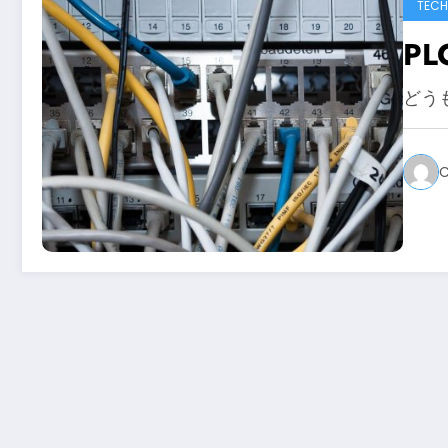
TECH
P
どう
C