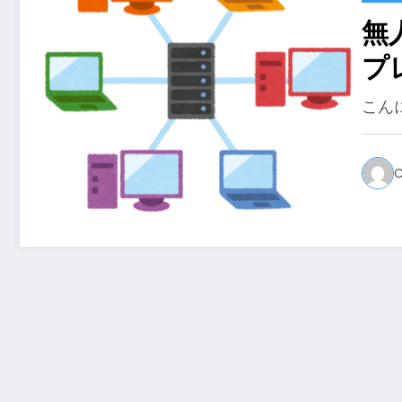
無
プ
こん
C