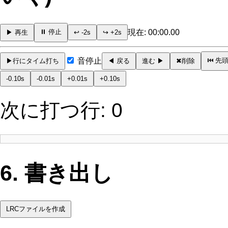
⏸ 停止
現在:
00:00.00
▶ 再生
↩ -2s
↪ +2s
⏮ 先
音停止
▶行にタイム打ち
◀ 戻る
進む ▶
✖削除
-0.10s
-0.01s
+0.01s
+0.10s
次に打つ行:
0
6. 書き出し
LRCファイルを作成